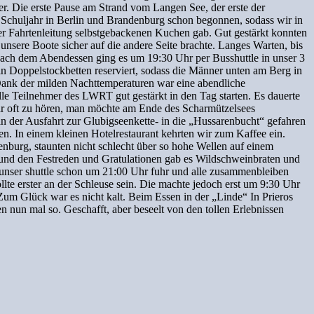
r. Die erste Pause am Strand vom Langen See, der erste der
Schuljahr in Berlin und Brandenburg schon begonnen, sodass wir in
der Fahrtenleitung selbstgebackenen Kuchen gab. Gut gestärkt konnten
nsere Boote sicher auf die andere Seite brachte. Langes Warten, bis
 Nach dem Abendessen ging es um 19:30 Uhr per Busshuttle in unser 3
in Doppelstockbetten reserviert, sodass die Männer unten am Berg in
Dank der milden Nachttemperaturen war eine abendliche
le Teilnehmer des LWRT gut gestärkt in den Tag starten. Es dauerte
war oft zu hören, man möchte am Ende des Scharmützelsees
an der Ausfahrt zur Glubigseenkette- in die „Hussarenbucht“ gefahren
 In einem kleinen Hotelrestaurant kehrten wir zum Kaffee ein.
nburg, staunten nicht schlecht über so hohe Wellen auf einem
l und den Festreden und Gratulationen gab es Wildschweinbraten und
 unser shuttle schon um 21:00 Uhr fuhr und alle zusammenbleiben
lte erster an der Schleuse sein. Die machte jedoch erst um 9:30 Uhr
 Zum Glück war es nicht kalt. Beim Essen in der „Linde“ In Prieros
 nun mal so. Geschafft, aber beseelt von den tollen Erlebnissen