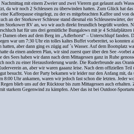
Nachmittag mit einem Zweier und zwei Vierern gut gelaunt aufs Wasse
, da wir noch 2 Schleusen zu überwinden hatten. Zum Glück hat das 
 eine Kaffeepause eingelegt, zu der es mitgebrachten Kaffee und von 
ch an der Storkower Schleuse stand diesmal ein Schleusenwärter, der u
hr im Storkower RV an, wo wir auch direkt freundlich begrüßt wurden.
rschluch hat für uns drei gemütliche Bungalows mit je 4 Schlafplätzen 
die Damen oben auf dem Berg im „Adlerhorst“ – Unterschlupf fanden. 
 war um 7:30 Uhr ein tolles kaltes Buffet vorbereitet, so konnten al
n hatten, aber dann ging es zügig auf ´s Wasser. Auf dem Bootsplatz 
atte da einen anderen Plan, wir sind zuerst quer über den See -vorbei 
 des Sees haben wir dann nach dem Mittagessen ganz in Ruhe genossen.
doch noch zu einer Herausforderung wurde. Die Ruderfreunde aus Oranie
uderverein an, aber wir waren gaaanz leise. Nach dem offiziellen Tei
gut besucht. Von der Party bekamen wir leider nur den Anfang mit, da
m 8:00 Uhr ankamen, waren wir jedoch fast schon die letzten. Jeder wol
er Regen blieb uns auf der Rücktour bis zum Mittagessen auch erhalten.
it starkem Gegenwind zu kämpfen. Aber das ist bei Outdoor-Sportarten