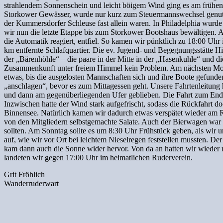
strahlendem Sonnenschein und leicht böigem Wind ging es am frühen 
Storkower Gewässer, wurde nur kurz zum Steuermannswechsel genutzt
der Kummersdorfer Schleuse fast allein waren. In Philadelphia wurde
wir nun die letzte Etappe bis zum Storkower Bootshaus bewältigen. Au
die Automatik reagiert, entfiel. So kamen wir pünktlich zu 18:00 U
km entfernte Schlafquartier. Die ev. Jugend- und Begegnungsstätte Hi
der „Bärenhöhle“ – die paare in der Mitte in der „Hasenkuhle“ und 
Zusammenkunft unter freiem Himmel kein Problem. Am nächsten Morgen
etwas, bis die ausgelosten Mannschaften sich und ihre Boote gefunde
„anschlagen“, bevor es zum Mittagessen geht. Unsere Fahrtenleitung h
und dann am gegenüberliegenden Ufer geblieben. Die Fahrt zum Ende
Inzwischen hatte der Wind stark aufgefrischt, sodass die Rückfahrt 
Binnensee. Natürlich kamen wir dadurch etwas verspätet wieder am R
von den Mitgliedern selbstgemachte Salate. Auch der Bierwagen war 
sollten. Am Sonntag sollte es um 8:30 Uhr Frühstück geben, als wir u
auf, wie wir vor Ort bei leichtem Nieselregen feststellen mussten. D
kam dann auch die Sonne wider hervor. Von da an hatten wir wieder m
landeten wir gegen 17:00 Uhr im heimatlichen Ruderverein.
Grit Fröhlich
Wanderruderwart