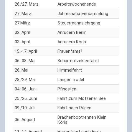
26./27. März
Arbeitswochenende
27. März
Jahreshauptversammlung
27.März
Steuermannslehrgang
02. April
Anrudern Berlin
03. April
Anrudern Köris
15.-17. April
Frauenfahrt?
06.-08. Mai
Scharmützelseefahrt
26. Mai
Himmelfahrt
28./29. Mai
Langer Trödel
04.-06. Juni
Pfingsten
25./26. Juni
Fahrt zum Motzener See
09./10. Juli
Fahrt nach Rügen
Drachenbootrennen Klein
06. August
Köris
11.-14. August
Herrenfahrt nach Faxe